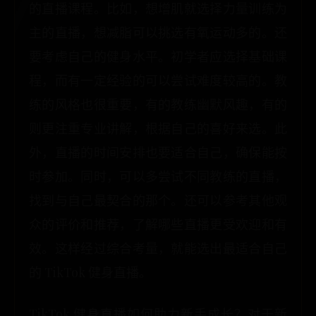
的直播课程。比如，想增肌就选择力量训练为
主的直播，想减脂可以挑选有氧运动多的。还
要考虑自己的健身水平。初学者应选择基础课
程，而有一定经验的可以尝试难度较高的。教
练的风格也很重要，有的教练幽默风趣，有的
则更注重专业讲解，根据自己的喜好来选。此
外，直播的时间安排也要适合自己，确保能按
时参加。同时，可以多尝试不同教练的直播，
找到与自己最契合的那个。还可以参考其他观
众的评价和推荐，了解哪些直播更受欢迎和有
效。这样经过综合考量，就能选出最适合自己
的 TikTok 健身直播。
TikTok 健身直播如何助力新手成长？对于新