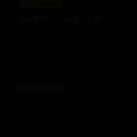
365BET官网哪里找
移动宽带为什么网速这么慢？
🕒 07-10
💰 9980
黄金合作伙伴