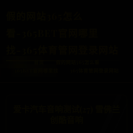
假的网站365怎么
看-365BET官网哪里
找-365体育管网登录网站
首页
假的网站365怎么看
365BET官网哪里找
365体育管网登录网站
爱卡汽车音响测试(27) 雪佛兰
创酷音响