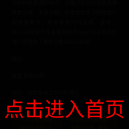
洁但科技感强的特点；三辐式运动方向盘采用
真皮包裹，手感流畅；仪表盘结合了传统指针
和液晶数字，具有很强的科技感。此外，
MyLink智能汽车互联系统和Angelstar系统也
进一步增强了雪佛兰酷炫的科技感。
笔记
拼音 双语对照
标签：创酷雪佛兰昂科拉理念
点击进入首页
← 人工窗口售票
硅胶制品的使用寿
提前多少天？火
命是多久呢，看完