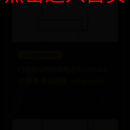
365体育管网登录网站
门槛最低的日本电话卡 CMLink
JP 申请/使用教程 · udon.rocks
🕒 07-29
💰 1637