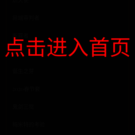
炽天使
异端审判者
断罪者
点击进入首页
卢克
诞生之芽
2020春节套
鬼剑三觉
梅米特的考验