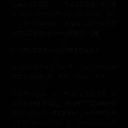
也是上线了新玩法——阿拉德谋略战，那么阿
拉德谋略战的体力恢复速度又是多少呢，相信
还有些小伙伴不知道。下面就让我们一起来看
看阿拉德谋略战的体力恢复速度介绍吧!
DNF阿拉德谋略战体力恢复速度是多少
体力恢复速度是五分钟1点，但是剧情挑战模
式是不消耗体力的，失败了也可以一直刷。
活动时间为1.14—4.9，总计有13个活动周，如
果只是通关剧情模式1-5关的情况下可以获得谋
略家印章276个，使徒能量5个，共计使徒能量
13个左右(还差4个印章，打一把竞技就有了)如