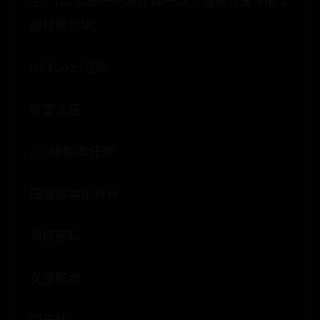
品。(黑瞳石一星期兑换一次，需要13周才能全
部兑换完毕)
DNF2020活动
欲望之塔
100级版本狂欢
周周惊喜乐开杯
师徒结队
女圣职者