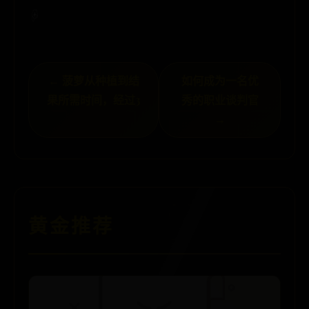
☟
← 菠萝从种植到结
如何成为一名优
果所需时间，经过3
秀的职业谈判官
→
黄金推荐