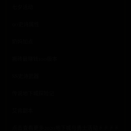
七夕活动
90史诗属性
奶妈加点
搬砖最赚钱100版本
SS史诗武器
传说地下城探险记
艾肯副本
点击查看更多2020地下城与勇士活动☟☟☟☟