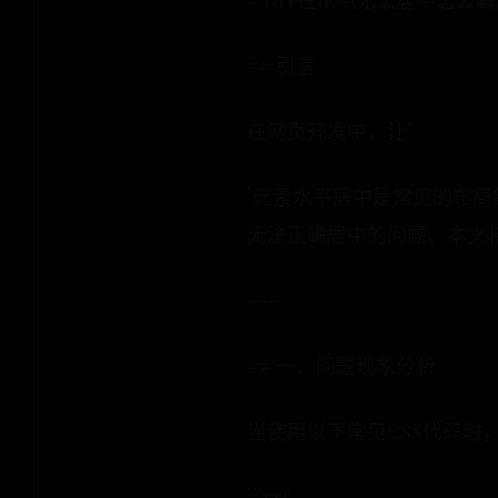
# DIV在IE中无法居中怎么
## 引言
在网页开发中，让`
`元素水平居中是常见的布局需求。
无法正确居中的问题。本文
---
## 一、问题现象分析
当使用以下常见CSS代码时
```css