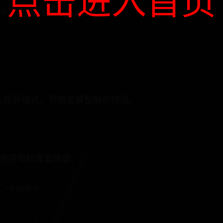
点击进入首页
Mode）时布局错乱
入怪异模式，导致盒模型解析错误。
下使用非标准盒模型：
+ border