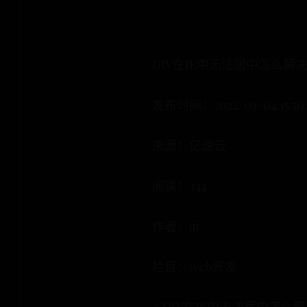
DIV在IE中无法居中怎么解
发布时间：2022-03-04 15:50:
来源：亿速云
阅读：344
作者：iii
栏目：web开发