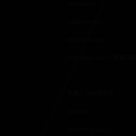
.container {
width: 800px;
margin: 0 auto;
text-align: left; /* 恢复内
}
方案3：绝对定位法
.parent {
position: relative;