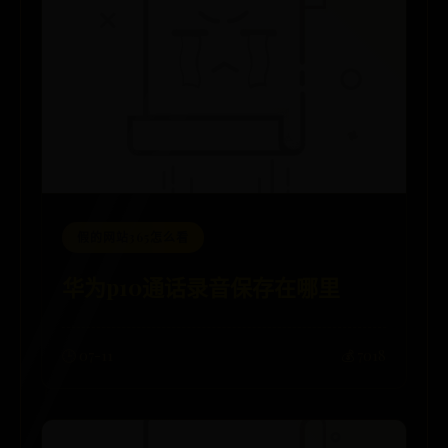
假的网站365怎么看
华为p10通话录音保存在哪里
🕒 07-11
💰 7018