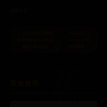
效果综合
← qq心悦会员等级表
2football 与
价钱表图 腾讯心悦vip
soccer 的区
等级价格对照表
别与理解 →
黄金推荐