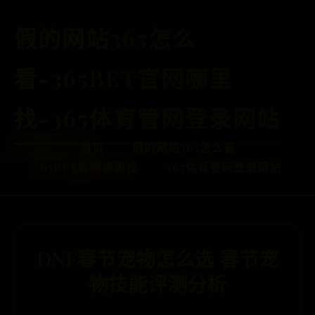
假的网站365怎么
看-365BET官网哪里
找-365体育管网登录网站
首页
假的网站365怎么看
365BET官网哪里找
365体育管网登录网站
DNF春节宠物怎么选 春节宠
物技能评测分析