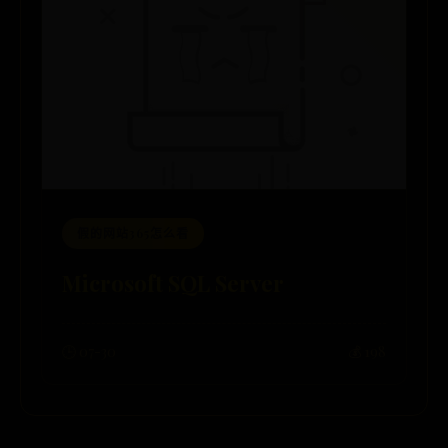
假的网站365怎么看
Microsoft SQL Server
🕒 07-30
💰 198