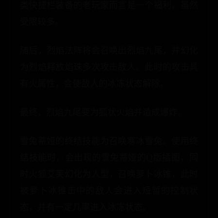
类快捷栏装备的老玩家而言是一个福利，虽然
受限较多。
随后，烈焰法阵将会召唤出烈焰九尾，并幻化
为烈焰释放焰珠多次攻击敌人。此时的攻击具
有火属性，会使敌人的冰冻状态解除。
最终，烈焰九尾变为狐状火焰并造成爆炸。
雪兔蒂娅的终结技能为召唤寒冰雪兔。使用终
结技能时，会出现的雪兔蒂娅的Q版插图，同
时火狐艾芙幻化为人型，召唤萝卜冰锥，此时
被萝卜冰锥击中的敌人会进入短暂的控制状
态，并有一定几率进入冰冻状态。