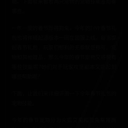
物。下面就来看看两只宠物的宠物技能差距有
哪些。
一年一度的春节即将到来，今年的DNF春节礼
包也将伴随起源版本一同在国服上线。每当提
起春节礼包，玩家们想到的无非就是称号、宠
物和其他赠品，那么今年的春节宠物又将拥有
哪些技能呢?她们对于玩家攻坚副本又能起到
哪些帮助呢?
下面，让我们来详细评测一下今年春节礼包的
宠物技能。
今年的春节宠物分为火狐艾芙和雪兔蒂娅两