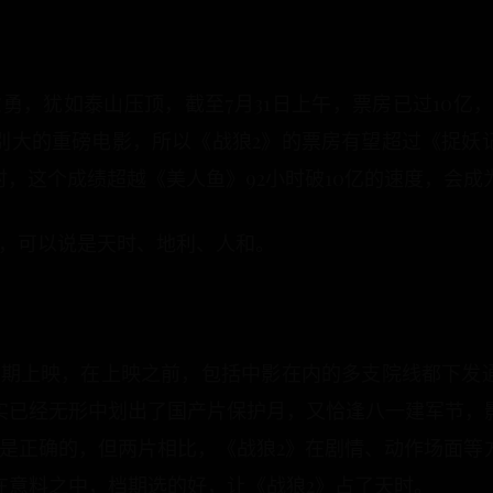
勇，犹如泰山压顶，截至7月31日上午，票房已过10亿，排
别大的重磅电影，所以《战狼2》的票房有望超过《捉妖
小时，这个成绩超越《美人鱼》92小时破10亿的速度，会
绩，可以说是天时、地利、人和。
同期上映，在上映之前，包括中影在内的多支院线都下发
实已经无形中划出了国产片保护月，又恰逢八一建军节，
都是正确的，但两片相比，《战狼2》在剧情、动作场面等
在意料之中，档期选的好，让《战狼2》占了天时。