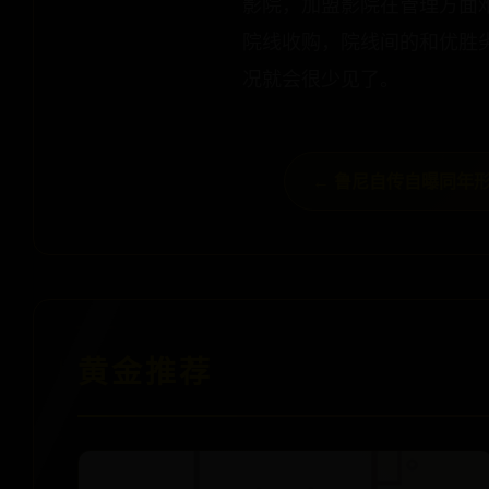
影院，加盟影院在管理方面
院线收购，院线间的和优胜
况就会很少见了。
← 鲁尼自传自曝同年形
黄金推荐