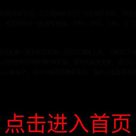
票房表现就不俗，这让续集积累了广泛的观众基础，同时
，对票房也有一定助推作用。天时、地利、人和，让《
网友也有一些不好的反馈。从社交媒体上看，《战狼2》
少见到被其他同档期的电影偷，更多的是手写票，或打印
么问题来了，为什么电影院要偷票房、偷的又是谁的票
点击进入首页
入占大头，但也只有50%，即票面价格的一半，另外院线
，总的票房还需要缴纳5%的电影事业发展专项基金，以