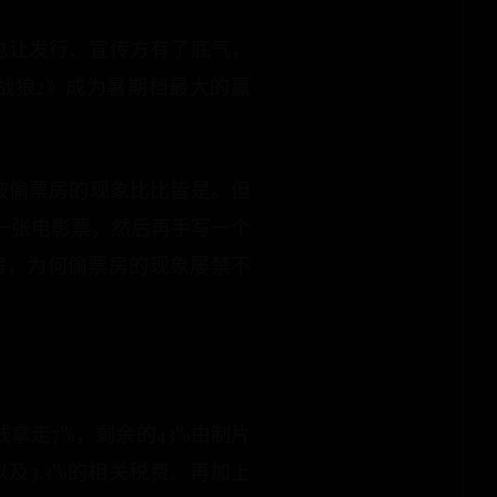
也让发行、宣传方有了底气，
战狼2》成为暑期档最大的赢
被偷票房的现象比比皆是。但
一张电影票，然后再手写一个
房，为何偷票房的现象屡禁不
拿走7%，剩余的43%由制片
及3.3%的相关税费。再加上