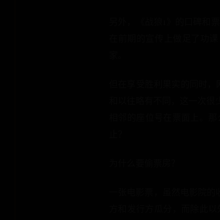
另外，《战狼1》的口碑和
在前期的宣传上做足了功课
家。
但在享受胜利果实的同时，
和以往略有不同，这一次很
相邻的座位号在票面上。那
止？
为什么要偷票房？
一张电影票，虽然电影院的收
方和发行方瓜分，而除此以外