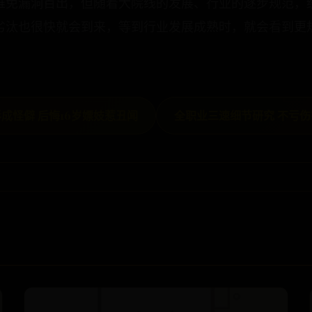
难免漏洞百出，但随着大院线的发展、行业的逐步规范，
劣汰也很快就会到来，等到行业发展成熟时，就会看到更
成怪僻 后悔16岁嫖妓惹丑闻
全职业三速细节研究 不亏伤