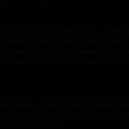
观众线下的热议程度，以及影院排片占比、上座率等方
0亿的速度会比《美人鱼》更快呢？这就说到了“地利”
鱼》上映时的数量，也以4.5万张的数量超越北美，成为
的观影群体，让《战狼2》的票房很容易就冲了上来。
影片质量过硬，让电影好评口口相传，在微博等社交媒
的高分，超过36%的观众打了四星，而《建军大业》由于
的效果，让部分观众表示怀疑。