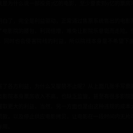
就是为什么说一部投资3亿的电影，至少要卖到9亿的票房
明白了，完全是利益驱动，正常通过售票系统售出的电影
了电影院的腰包，利润倍增，难免让影院乐意铤而走险。
，同时也会侵害院线的利益，所以院线本身是不希望下
？
害了各方利益，为什么又屡禁不止呢？从上面几张手写票
类影院本身票房收入不高，也缺乏监管，甚至有很多影院
攫取更大的利益，当然，另一方面也是由这种违规的成本
罚款，以及停止供应电影拷贝，让电影在一段时间内无片
作用。