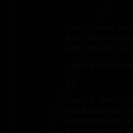
上映五天的《战狼2》愈战愈
来整个八月份都没有体量特
有难度，但破10只用了85
《战狼2》能取得如此的成
天时
《战狼2》和《建军大业》
排片，面对这样的强片，其
是排扬我军威的《战狼2》
房远远超过《建军大业》也