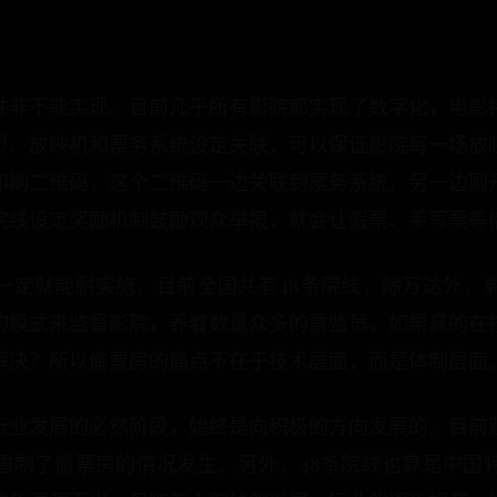
并非不能实现。目前几乎所有影院都实现了数字化，电影
贝、放映机和票务系统设定关联，可以保证影院每一场放
印刷二维码，这个二维码一边关联到票务系统，另一边则
院线设定奖励机制鼓励观众举报，就会让假票、手写票等
一定就能耐实施。目前全国共有48条院线，除万达外，
的模式来监督影院，养着数量众多的票监员，如果真的在
解决？所以偷票房的痛点不在于技术层面，而是体制层面
行业发展的必然阶段，始终是向积极的方向发展的。目前
遏制了偷票房的情况发生。另外，48条院线也算是中国