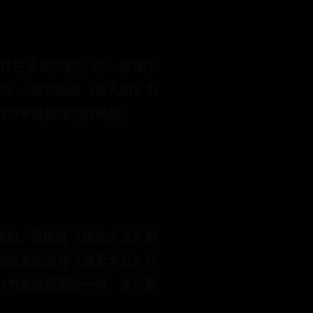
片占比达到51.8%，而接下
记》，虽然超过《美人鱼》仍
成为为年度最成功的爆款。
通知，要保证《建军大业》的
影院无论是排《建军大业》还
方方面面都更胜一筹，所以票