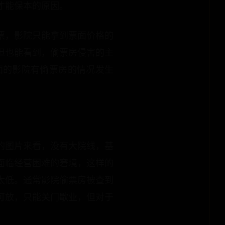
才能保本的原因。
票，影院只能拿到票面价格的
但也能看到，偷票房侵害的主
面的影院有偷票房的情况发生
的图片来看，没有大院线，基
面临经营困难的窘境，这样的
太低。通常影院偷票房被查到
可放，只能关门歇业，但对于