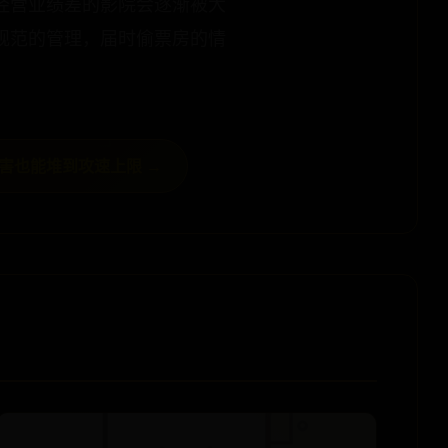
经营业绩差的影院会逐渐被大
规范的管理，届时偷票房的情
害也能堆到攻速上限 →