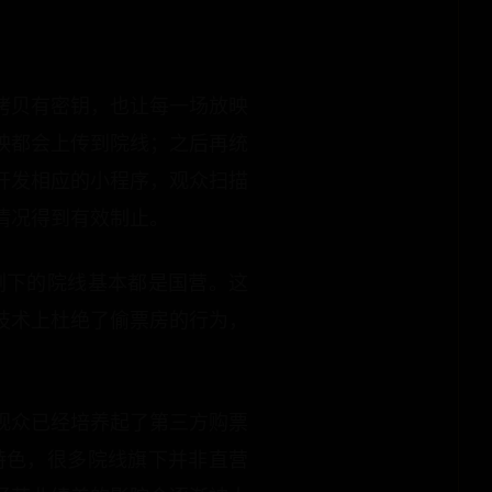
拷贝有密钥，也让每一场放映
映都会上传到院线；之后再统
开发相应的小程序，观众扫描
情况得到有效制止。
剩下的院线基本都是国营。这
技术上杜绝了偷票房的行为，
。
观众已经培养起了第三方购票
特色，很多院线旗下并非直营