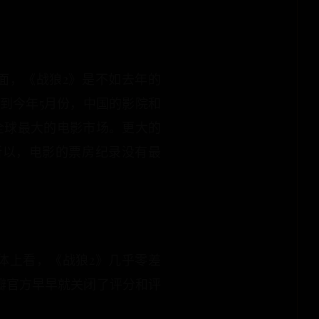
面，《战狼2》是不如去年的
，到今年5月份，中国的影院和
全球最大的电影市场。更大的
所以，电影的票房纪录没有最
体上看，《战狼2》几乎零差
豆瓣官方早早就关闭了评分和评