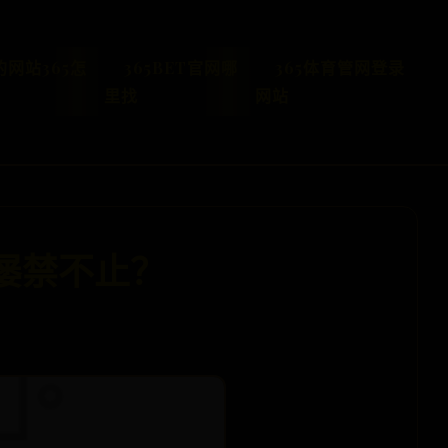
的网站365怎
365BET官网哪
365体育管网登录
里找
网站
房屡禁不止？