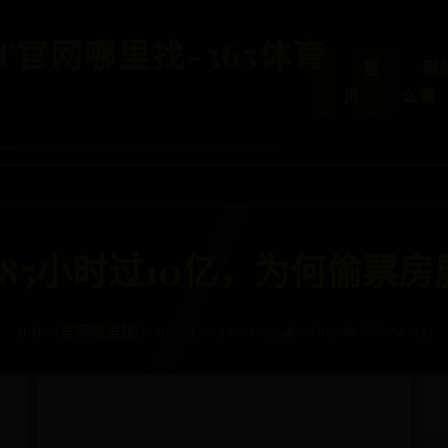
ET官网哪里找-365体育
首
假
页
么看
85小时过10亿，为何偷票
365bet官网哪里找
🕒 2025-12-24 06:50:22
👤 admin
👁️ 8886
💎 923