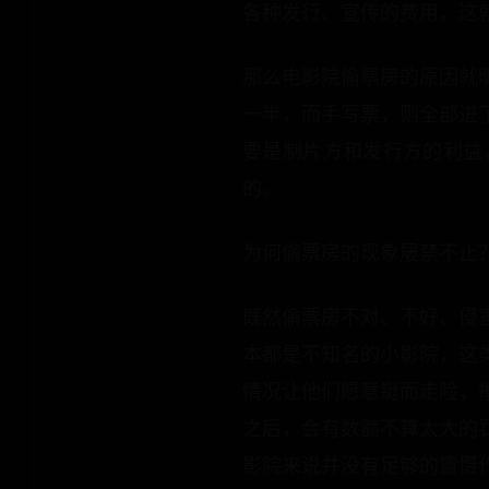
各种发行、宣传的费用，这
那么电影院偷票房的原因就
一半，而手写票，则全部进
要是制片方和发行方的利益
的。
为何偷票房的现象屡禁不止
既然偷票房不对、不好、侵
本都是不知名的小影院，这
情况让他们愿意铤而走险，
之后，会有数额不算太大的
影院来说并没有足够的震慑