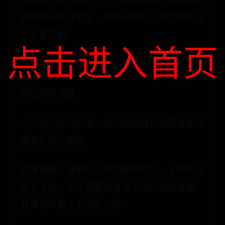
100码）进行校准。为了校准镜头，射手会对
目标进行多次射击，并作出调节，直至冲击点
与准星匹配。
点击进入首页
长距离射击的调整
高度和风调整
一旦镜头经过校准，必须根据目标的距离和环
境条件进行调整：
高度调整：随着与目标的距离增加，子弹将会
更多下坠。射手调整高度调节钮以抬高准星，
补偿该距离下子弹的下坠。