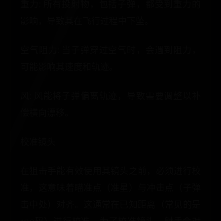
重力: 所有投射物，包括子弹，都受到重力的
影响，导致其在飞行过程中下坠。
空气阻力: 当子弹穿过空气时，会遇到阻力，
可能影响其速度和轨迹。
风: 风能将子弹偏离轨迹，导致需要调整以补
偿横向漂移。
校准镜头
在狙击手能有效使用其镜头之前，必须进行校
准，这意味着瞄准点（准星）与冲击点（子弹
击中处）对齐。这通常在已知距离（常见的是