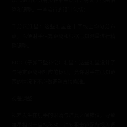
现代狙击镜具有多种准星设计，有助于范围估
算和调整。一些流行的设计包括：
千分尺准星：这些准星在十字线上均匀分布
点，以便射手估算距离和根据已知测量进行精
确调整。
BDC（子弹下坠补偿）准星：这些准星设计了
与特定距离相对应的标记，允许射手在已知范
围的情况下不必做调整直接瞄准。
视差调整
视差发生在射手的眼睛与瞄具之间错位，导致
准星相对于目标移动。许多狙击镜配备视差调