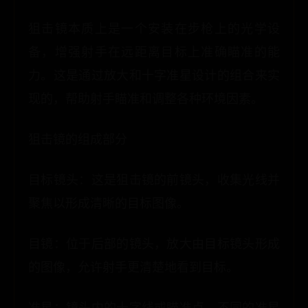
狙击镜本质上是一个安装在步枪上的光学设
备，增强射手在远距离目标上准确瞄准的能
力。这是通过放大和十字准星设计的组合来实
现的，帮助射手瞄准和调整各种环境因素。
狙击镜的组成部分
目标镜头：这是狙击镜的前镜头，收集光线并
聚焦以形成清晰的目标图像。
目镜：位于后部的镜头，放大由目标镜头形成
的图像，允许射手更清楚地看到目标。
准星：镜头内的十字线或瞄准点。不同的准星