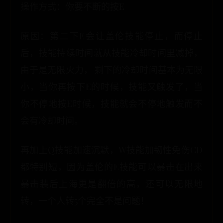
操作方式：你要不断的按E
原因：第二下E会让盖伦技能停止，而停止
后，技能持续时间就从技能冷却时间里减掉，
由于是无限火力， 剩下的冷却时间基本为无限
小，当你再按下E的时候，技能又触发了，当
你不停地按E时候，技能就会不停地触发而不
会有冷却时间。
再加上Q技能加速沉默，W技能加韧性免伤CD
都特别短，因为盖伦的E技能可以暴击在出来
暴击装后上海更是翻倍的高，还可以无限地
转，一个人转5个完全不是问题！