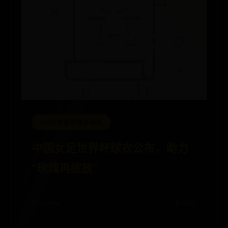
365体育管网登录网站
中国女足世界杯球衣公布，助力
“玫瑰再绽放”
🕒 07-04
💰 7896