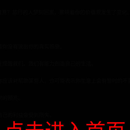
么寓意？旅行的人梦到回家，意味着你的价值观发生了变化
着你没有说出你的真实感受。
在提醒我们，我们有能力创造自己的生活。
你应该对帮助某些人。也可能表示你生意上会有暂时的不
财的预兆。
自己的利益会受到损失。