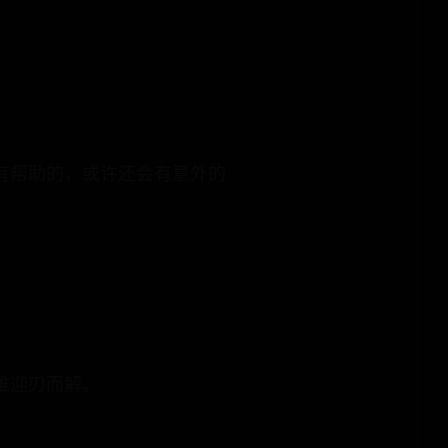
有帮助的，或许还会有意外的
难迎刃而解。