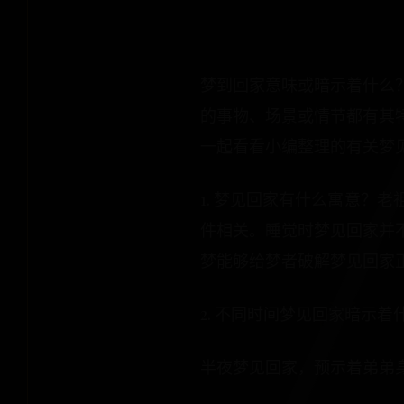
梦到回家意味或暗示着什么
的事物、场景或情节都有其
一起看看小编整理的有关梦
1. 梦见回家有什么寓意？
件相关。睡觉时梦见回家并
梦能够给梦者破解梦见回家
2. 不同时间梦见回家暗示
半夜梦见回家，预示着弟弟