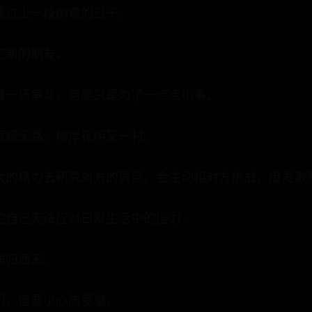
要过上一段倒霉的日子。
交新的朋友。
着一场争斗，可能只是为了一点点小事。
复疑无路，柳岸花明又一村。
大的精力去研究对方的弱点，会主动相对方挑战，爆发激
怕自己无法应对日常生活中的压力。
命归西天。
门，但要小心防受骗。