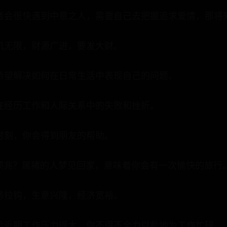
者会很快遇到中意之人，需要自己去把握追求爱情，那将
机无限，财源广进，要发大财。
希望解决如何在日常生活中表现自己的问题。
在经历工作和人际关系中的失败和挫折。
时刻，你会得到朋友的帮助。
么预兆？属猪的人梦见回家，意味着你会有一次愉快的旅行
务拉钩，生意兴隆，经济宽裕。
示近期工作压力很大，你不得不全力以赴地为工作忙碌。