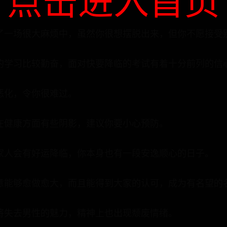
点击进入首页
了一场很大麻烦中，虽然你很想摆脱出来，但你不愿接受
的学习比较勤奋，面对快要降临的考试有着十分前列的信
恶化，令你很难过。
在健康方面有些阴影，建议你要小心预防。
家人会有好运降临，你本身也有一段安逸顺心的日子。
意能够愈做愈大，而且能得到大家的认可，成为有名望的
将失去男性的魅力，精神上也出现颓废情绪。