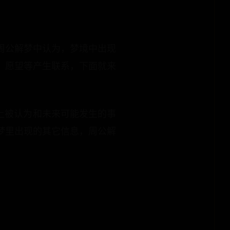
周公解梦中认为，梦境中出现
、愿望等产生联系，下面就来
本上被认为和未来可能发生的事
梦里出现的其它信息，周公解