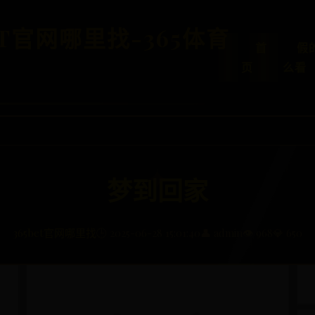
ET官网哪里找-365体育
首
假
页
么看
梦到回家
365bet官网哪里找
🕒 2025-06-28 15:01:40
👤 admin
👁️ 968
💎 650