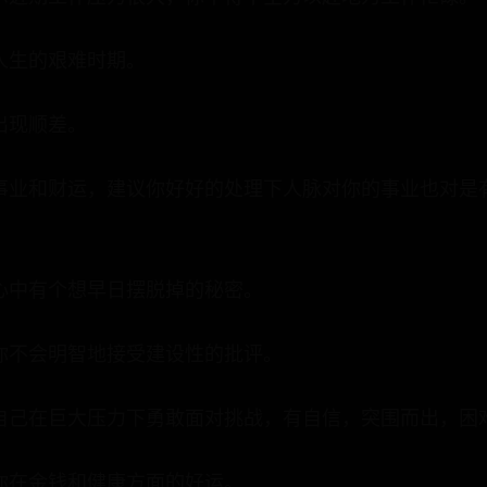
人生的艰难时期。
出现顺差。
事业和财运，建议你好好的处理下人脉对你的事业也对是
心中有个想早日摆脱掉的秘密。
你不会明智地接受建设性的批评。
自己在巨大压力下勇敢面对挑战，有自信，突围而出，困
你在金钱和健康方面的好运。