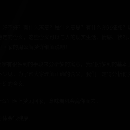
？好不好？有什么寓意？是什么意思？有什么预兆征兆？
特定的含义，这些含义可以与人的现实生活、情感、状况
见回家的周公解梦详细解说吧！
老祖宗有很独到的手段来分析梦的寓意，我们所梦到的基
不少见。为了帮大家理解正确的含义，我们一定得分析你
正确的含义。
着什么？晚上梦见回家，意味着机会离你而去。
身体会很健康。