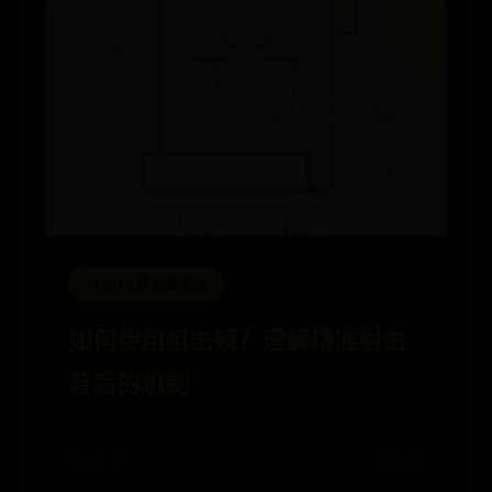
365BET官网哪里找
如何使用狙击镜？理解精准射击
背后的机制
🕒 06-27
💰 2057