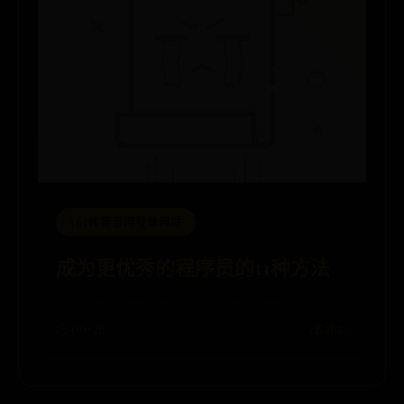
365体育管网登录网站
成为更优秀的程序员的11种方法
🕒 06-28
💰 1822