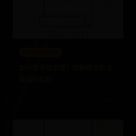
365BET官网哪里找
如何使用狙击镜？理解精准射击
背后的机制
🕒 06-27
💰 2057