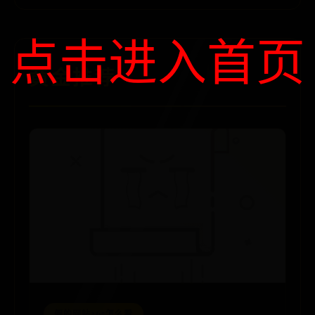
点击进入首页
黄金推荐
假的网站365怎么看