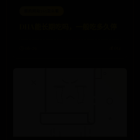
假的网站365怎么看
DHA能长期吃吗，一般吃多久停
🕒 06-29
💰 654