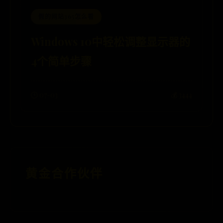
假的网站365怎么看
Windows 10中轻松调整显示器的
4个简单步骤
🕒 07-03
💰 3444
黄金合作伙伴