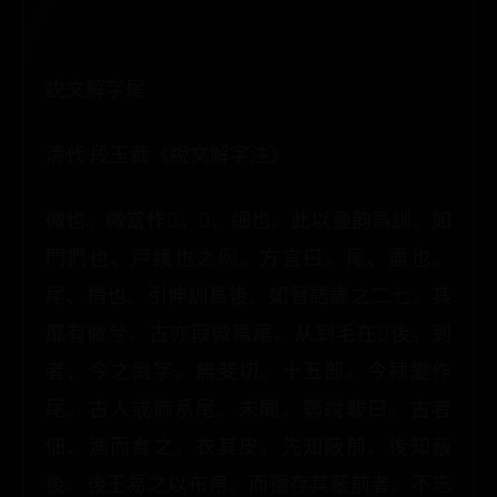
説文解字尾
清代 段玉裁《說文解字注》
微也。微當作𢼸。𢼸、細也。此以㬪韵爲訓。如
門捫也、戸護也之例。方言曰。尾、盡也。
尾、梢也。引伸訓爲後。如晉語歲之二七。其
靡有微兮。古亦叚微爲尾。从到毛在𡰣後。到
者、今之倒字。無斐切。十五部。今隷變作
尾。古人或飾系尾。未聞。鄭說韍曰。古者
佃、漁而食之。衣其皮。先知蔽前。後知蔽
後。後王易之以布帛。而獨存其蔽前者。不忘