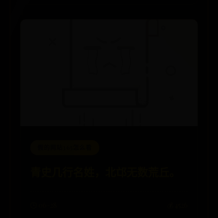
假的网站365怎么看
青史几行名姓，北邙无数荒丘。
🕒 06-28
💰 4526