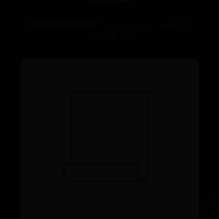
365体育管网登录网站
🕒 2025-06-29 01:37:34
👤 admin
👁️ 7392
💎 980