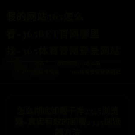
假的网站365怎么
看-365BET官网哪里
找-365体育管网登录网站
首页
假的网站365怎么看
365BET官网哪里找
365体育管网登录网站
怎么彻底卸载干净2345浏览
器-真实有效的卸载2345浏览
器方法