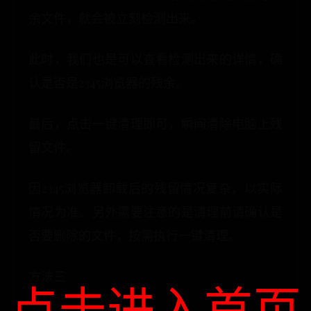
余文件，就会被立刻检测出来。
此时，我们也是可以查看检测出来的详情，确
认是否是2345浏览器的残余。
最后，点击一键清理即可，瞬间清除电脑上残
留文件。
因2345浏览器卸载后的残留情况复杂，以实际
情况为准。另外需要注意的是清理前请确认是
否要删除的文件，按需执行一键清理。
方法三
点击进入首页