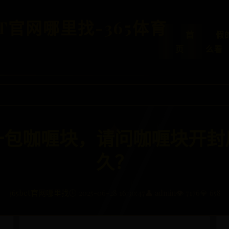
ET官网哪里找-365体育
首
假
页
么看
一包咖喱块，请问咖喱块开封
久？
365bet官网哪里找
🕒 2025-06-28 16:30:47
👤 admin
👁️ 7176
💎 658