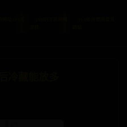
的网站365怎
365BET官网哪
365体育管网登录
里找
网站
后冷藏能放多