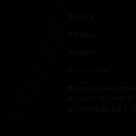
我也能回答
咨询该网友
刘大猪的宝
2021-04-04 12:46
我们做咖喱土豆或者咖喱鸡
话，大约可以放，大概10到
喱一块已经慢慢的发生了一
29