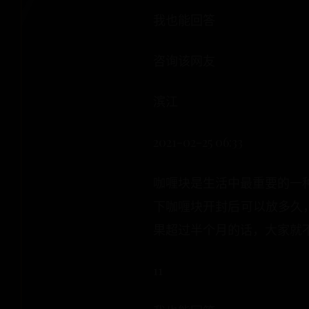
我也能回答
咨询该网友
滨江
2021-02-25 06:33
咖喱块是生活中最重要的一
下咖喱块开封后可以放多久，
果超过半个月的话，大家就
11