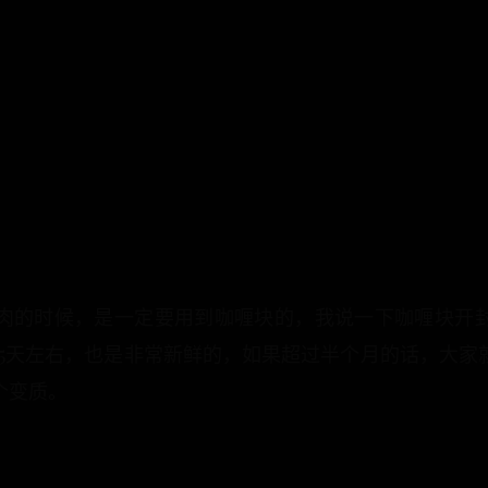
肉的时候，是一定要用到咖喱块的，我说一下咖喱块开
15天左右，也是非常新鲜的，如果超过半个月的话，大
个变质。