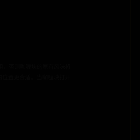
用，否则咖喱块的原有风味将
的位置更合适。当咖喱块打开