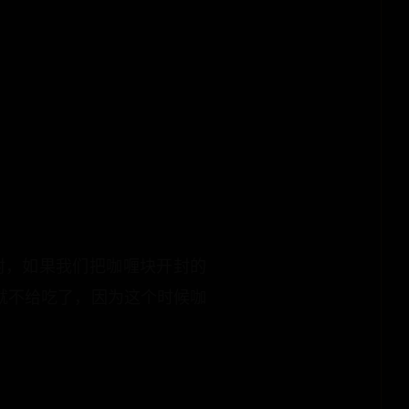
封，如果我们把咖喱块开封的
家就不给吃了，因为这个时候咖