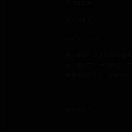
咨询该网友
花儿对你笑495
2021-01-20 14:37
我只有搜一下才知道咖喱块
月。最好在3个月内完成。
保存两年不打开；咖喱食品
6
我也能回答