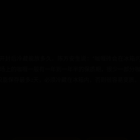
开封后冷藏能放多久。陈方安生说："咖喱砖会在冰箱
市场上的咖喱一般有一年到一年半的保质期，很少一部分咖
只能保存最多2天，必须冷藏在冰箱内，否则很容易变质。