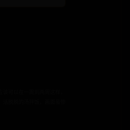
应该可以在一周到两周这样，
，活脱脱的汤拌饭，画面虽惨