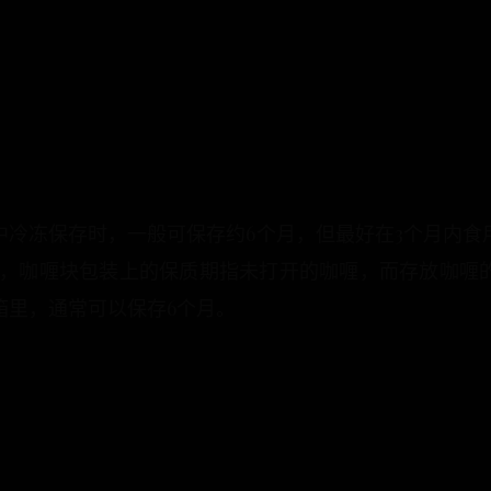
中冷冻保存时，一般可保存约6个月，但最好在3个月内食
意，咖喱块包装上的保质期指未打开的咖喱，而存放咖喱
箱里，通常可以保存6个月。