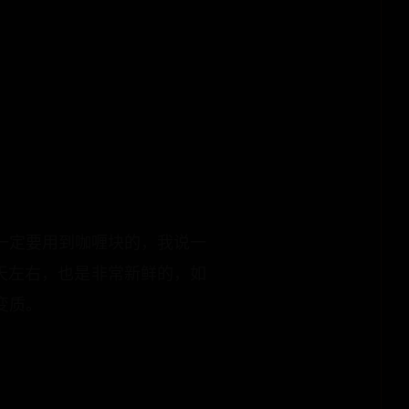
一定要用到咖喱块的，我说一
5天左右，也是非常新鲜的，如
变质。