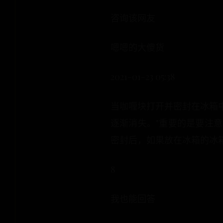
咨询该网友
嗯嗯的大傻货
2021-01-23 05:38
当咖喱块打开并密封在冰箱
逐渐消失。"重要的是要注
密封后，如果放在冰箱的冰
8
我也能回答