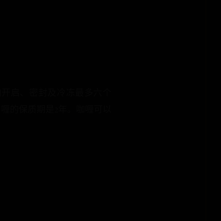
内开启、密封及冷冻最多六个
喱的保质期是2年。咖喱可以