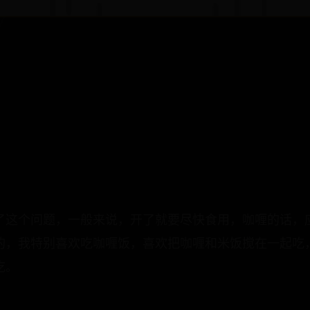
了这个问题，一般来说，开了就要尽快食用，咖喱的话，
的，我特别喜欢吃咖喱饭，喜欢把咖喱和米饭搅在一起吃
吃。