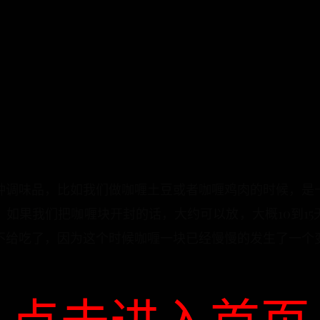
种调味品，比如我们做咖喱土豆或者咖喱鸡肉的时候，是
如果我们把咖喱块开封的话，大约可以放，大概10到1
不给吃了，因为这个时候咖喱一块已经慢慢的发生了一个