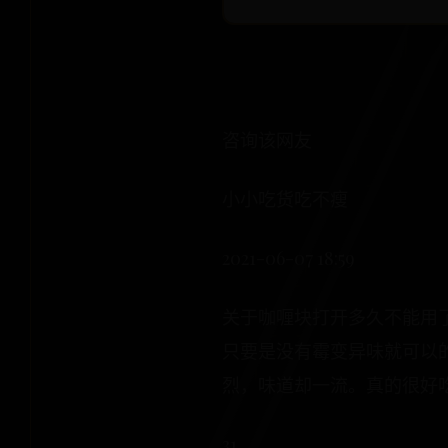
咨询该网友
小小吃货吃不瘦
2021-06-07 18:59
关于咖喱块打开多久不能用
只要是没有霉变异味就可以
烈，味道却一流。真的很好
31