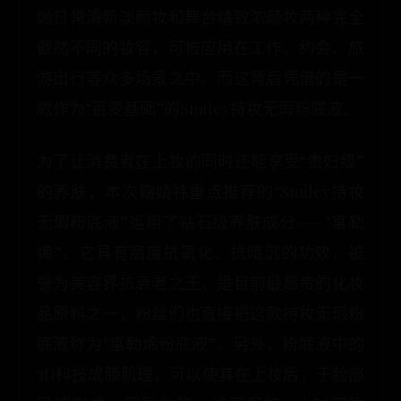
她日常清新淡颜妆和舞台精致浓颜妆两种完全
截然不同的妆容，可被应用在工作、约会、旅
游出行等众多场景之中。而这背后凭借的是一
款作为“百变基础”的Smiley持妆无瑕粉底液。
为了让消费者在上妆的同时还能享受“贵妇级”
的养肤，本次鞠婧祎重点推荐的“Smiley持妆
无瑕粉底液”运用了钻石级养肤成分——“富勒
烯”。它具有高度抗氧化、抗暗沉的功效，被
誉为美容界抗衰老之王，是目前最昂贵的化妆
品原料之一，粉丝们也直接把这款持妆无瑕粉
底液称为“富勒烯粉底液”。另外，粉底液中的
3D科技成膜肌理，可以使其在上妆后，于脸部