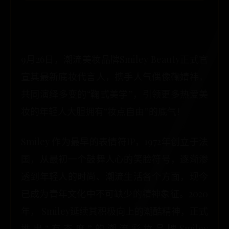
9月26日，潮流美妆品牌Smiley Beauty正式官
宣其最新底妆代言人，携手人气偶像鞠婧祎，
共同演绎多变的“鞠式美学”，引领更多热爱美
妆的年轻人大胆拥有“妆点自由”的底气！
Smiley 作为最早的表情符IP，1972年创立于法
国，从最初一个鼓舞人心的笑脸符号，逐渐渗
透到年轻人的时尚、潮流生活各个方面，现今
已成为青年文化中不可缺少的精神象征。2020
年， Smiley延续其积极向上的潮酷精神，正式
推出“有态度”的潮流彩妆品牌Smiley