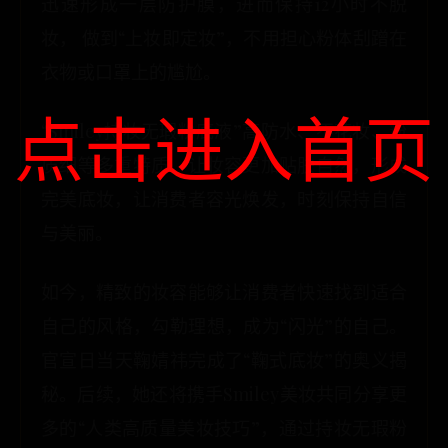
迅速形成一层防护膜，进而保持12小时不脱
妆， 做到“上妆即定妆”，不用担心粉体刮蹭在
衣物或口罩上的尴尬。
点击进入首页
“Smiley持妆无瑕粉底液”高防水、不花妆、粉
质细等多重特质，让妆容更加贴肤自然，形成
完美底妆，让消费者容光焕发，时刻保持自信
与美丽。
如今，精致的妆容能够让消费者快速找到适合
自己的风格，勾勒理想，成为“闪光”的自己。
官宣日当天鞠婧祎完成了“鞠式底妆”的奥义揭
秘。后续，她还将携手Smiley美妆共同分享更
多的“人类高质量美妆技巧”，通过持妆无瑕粉