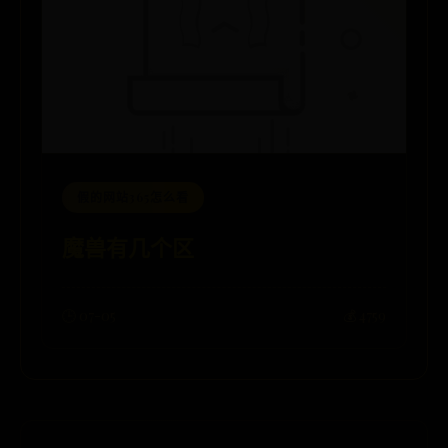
假的网站365怎么看
魔兽有几个区
🕒 07-05
💰 4759