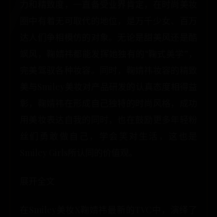
力和精致度，一直备受业界肯定，在时尚美妆
圈中有着无可取代的地位，是万千少女、百万
达人们争相模仿的对象。无论是甜美风还是酷
飒风，鞠婧祎都能发挥她独有的“鞠式美学”，
完美驾驭各种妆容。同时，鞠婧祎妆容的精致
美与Smiley美妆对产品研发的认真态度相得益
彰，鞠婧祎在形成自己独特的时尚风格，成功
用美妆表达自我的同时，也在鼓励更多年轻粉
丝们勇敢做自己，学会笑对生活，这也是
Smiley Girls所认同的价值观。
展开全文
在Smiley美妆X鞠婧祎最新的TVC中，演绎了