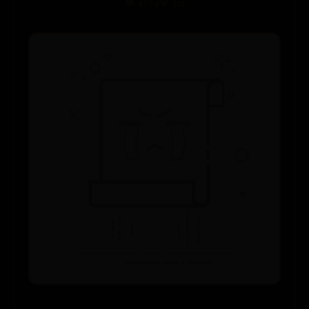
👁️ 4794
💎 321