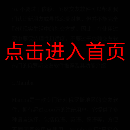
10. 不要过于依赖：虽然交友软件可以帮助我
们认识新朋友或寻找恋爱对象，但并不能完全
取代现实生活中的社交方式。因此，在使用过
程中要保持理性和适度，不要过于依赖交友软
点击进入首页
件
热门的俄罗斯交友软件推荐及其功能介绍
1. Mamba
Mamba是一款专门针对俄罗斯地区的交友软
件，拥有超过5000万的注册用户。它提供了多
种语言选择，包括俄语、英语、德语等，方便
不同国家的用户使用。Mamba主打“真实交