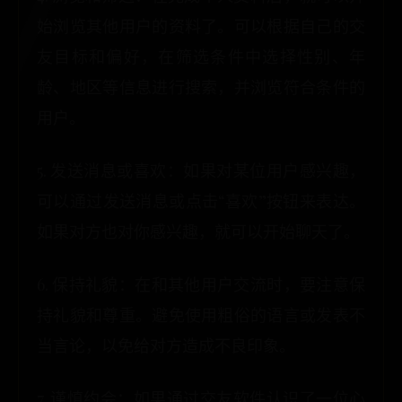
始浏览其他用户的资料了。可以根据自己的交
友目标和偏好，在筛选条件中选择性别、年
龄、地区等信息进行搜索，并浏览符合条件的
用户。
5. 发送消息或喜欢：如果对某位用户感兴趣，
可以通过发送消息或点击“喜欢”按钮来表达。
如果对方也对你感兴趣，就可以开始聊天了。
6. 保持礼貌：在和其他用户交流时，要注意保
持礼貌和尊重。避免使用粗俗的语言或发表不
当言论，以免给对方造成不良印象。
7. 谨慎约会：如果通过交友软件认识了一位心