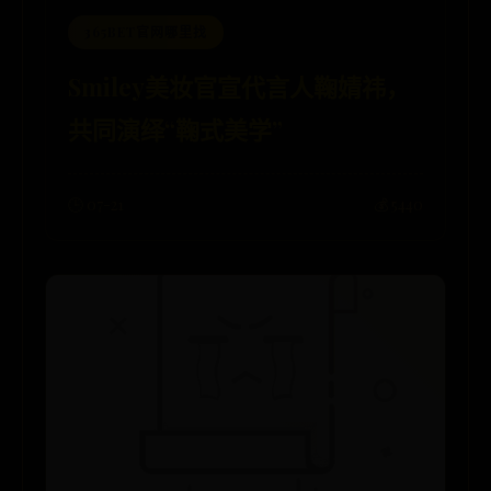
365BET官网哪里找
Smiley美妆官宣代言人鞠婧祎，
共同演绎“鞠式美学”
🕒 07-21
💰 5440