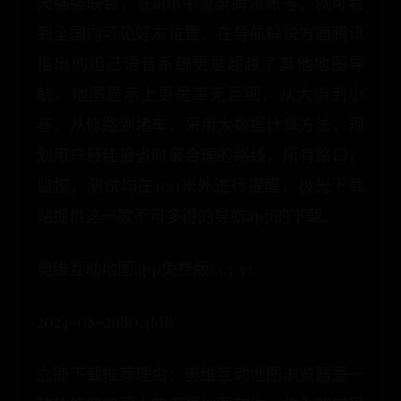
天强强联合，在app中登录腾讯账号，就可看
到全国内可见好友位置。在导航解说方面腾讯
推出的妲己语音系统更是超越了其他地图导
航。地图显示上更是事无巨细，从大街到小
巷，从修路到堵车，采用大数据计算方法，规
划用户最佳最省时最合理的路线，所有路口，
监控，测试均在100米外进行提醒，极光下载
站提供这一款不可多得的导航app的下载。
奥维互动地图app免费版v1.1.43
2024-08-2980.4MB
立即下载推荐理由：奥维互动地图浏览器是一