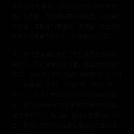
比如说平安普惠，他们的风控系统会结合社
保、公积金、电商数据来评估额度，虽然审批
严格些，但胜在利率透明。而某些小平台连放
款机构名称都不敢公示，这种就要小心了。
四、如何选择最适合自己的低息贷款选贷款不
是买菜，不能只看价格便宜。这里教大家三个
技巧：先看资金周转周期：短期周转（1个月
内）选按日计息的，比如借呗；长期借款（1
年以上）优先考虑银行系产品对比实际还款金
额：有些平台会用"等额本息"包装真实利率，
建议用IRR公式自己算一遍注意提前还款违约
金：像微众银行的微粒贷现在支持随借随还，