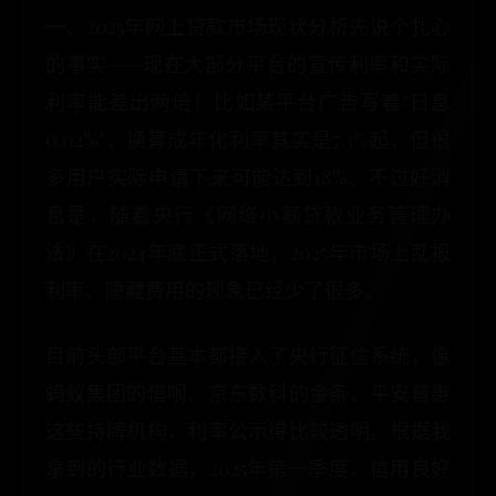
一、2025年网上贷款市场现状分析先说个扎心
的事实——现在大部分平台的宣传利率和实际
利率能差出两倍！比如某平台广告写着"日息
0.02%"，换算成年化利率其实是7.3%起，但很
多用户实际申请下来可能达到18%。不过好消
息是，随着央行《网络小额贷款业务管理办
法》在2024年底正式落地，2025年市场上乱报
利率、隐藏费用的现象已经少了很多。
目前头部平台基本都接入了央行征信系统，像
蚂蚁集团的借呗、京东数科的金条、平安普惠
这些持牌机构，利率公示得比较透明。根据我
拿到的行业数据，2025年第一季度，信用良好