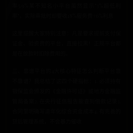
率5.9%某不知名小平台虽然显示"3%超低利
率"，实际审批时却要收18%服务费+6%利息
这里提醒大家特别注意：凡是要求提前支付保
证金、验资费的平台，直接拉黑！正规平台都
是在放款时扣除费用的。
三、靠谱平台的4大核心特征怎么判断平台靠
不靠谱？我总结了这四个硬指标：1. 必须持有
银保监会颁发的《金融许可证》或地方金融监
管局备案2. 在央行征信报告能查到借款记录3.
合同里明确写清年化综合资金成本4. 有完善的
贷后管理系统，不会暴力催收